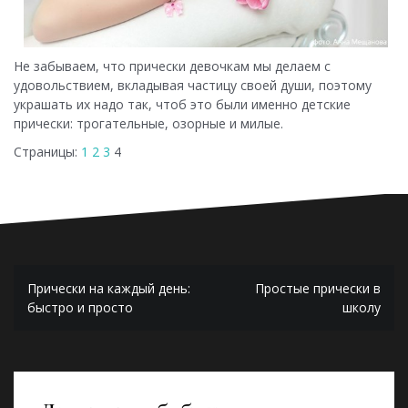
Не забываем, что прически девочкам мы делаем с
удовольствием, вкладывая частицу своей души, поэтому
украшать их надо так, чтоб это были именно детские
прически: трогательные, озорные и милые.
Страницы:
1
2
3
4
Навигация
Прически на каждый день:
Простые прически в
по
быстро и просто
школу
записям