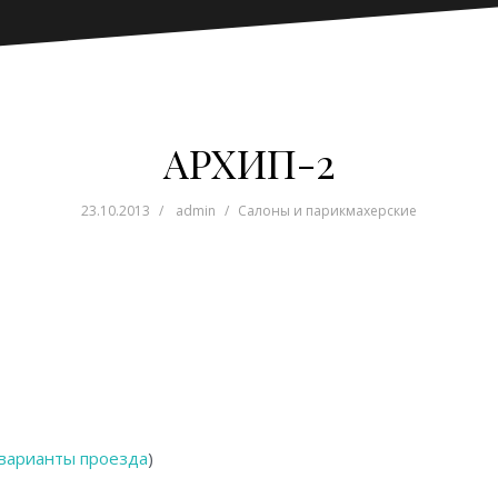
АРХИП-2
23.10.2013
admin
Салоны и парикмахерские
варианты проезда
)