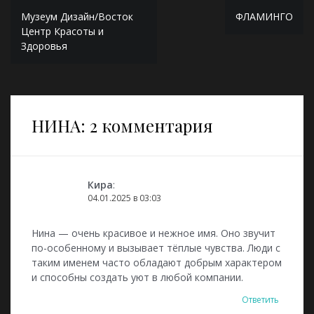
Навигация
Музеум Дизайн/Восток
ФЛАМИНГО
по
Центр Красоты и
Здоровья
записям
НИНА
: 2 комментария
Кира
:
04.01.2025 в 03:03
Нина — очень красивое и нежное имя. Оно звучит
по-особенному и вызывает тёплые чувства. Люди с
таким именем часто обладают добрым характером
и способны создать уют в любой компании.
Ответить