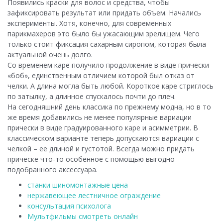
Появились краски для волос и средства, чтобы
зафиксировать результат или придать объем. Начались
эксперименты. Хотя, конечно, для современных
парикмахеров это было бы ужасающим зрелищем. Чего
только стоит фиксация сахарным сиропом, которая была
актуальной очень долго.
Со временем каре получило продолжение в виде прически
«боб», единственным отличием которой был отказ от
челки. А длина могла быть любой. Короткое каре стриглось
по затылку, а длинное спускалось почти до плеч.
На сегодняшний день классика по прежнему модна, но в то
же время добавились не менее популярные вариации
прически в виде градуированного каре и асимметрии. В
классическом варианте теперь допускаются вариации с
челкой – ее длиной и густотой. Всегда можно придать
прическе что-то особенное с помощью выгодно
подобранного аксессуара.
станки шиномонтажные цена
нержавеющее лестничное ограждение
консультация психолога
Мультфильмы смотреть онлайн