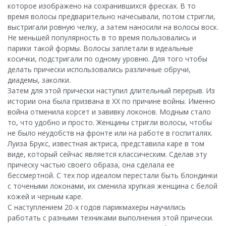
которое изображено на сохранившихся фресках. В то
время волосы предварительно начесывали, потом стригли,
выстригали ровную челку, а затем наносили на волосы воск.
Не меньшей популярность в то время пользовались и
парики такой формы. Волосы заплетали в идеальные
косички, подстригали по одному уровню. Для того чтобы
делать прически использовались различные обручи,
диадемы, заколки.
Затем для этой прически наступил длительный перерыв. Из
истории она была призвана в ХХ по причине войны. Именно
война отменила корсет и завивку локонов. Модным стало
то, что удобно и просто. Женщины стригли волосы, чтобы
не было неудобств на фронте или на работе в госпиталях.
Луиза Брукс, известная актриса, представила каре в том
виде, который сейчас является классическим. Сделав эту
прическу частью своего образа, она сделала ее
бессмертной. С тех пор идеалом перестали быть блондинки
с точеными локонами, их сменила хрупкая женщина с белой
кожей и черным каре.
С наступлением 20-х годов парикмахеры научились
работать с разными техниками выполнения этой прически.