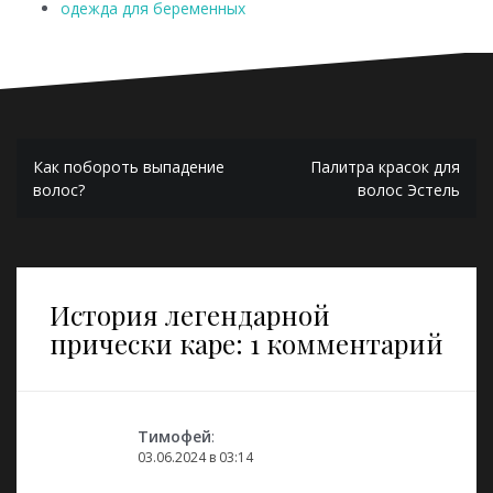
одежда для беременных
Навигация
Как побороть выпадение
Палитра красок для
по
волос?
волос Эстель
записям
История легендарной
прически каре
: 1 комментарий
Тимофей
:
03.06.2024 в 03:14