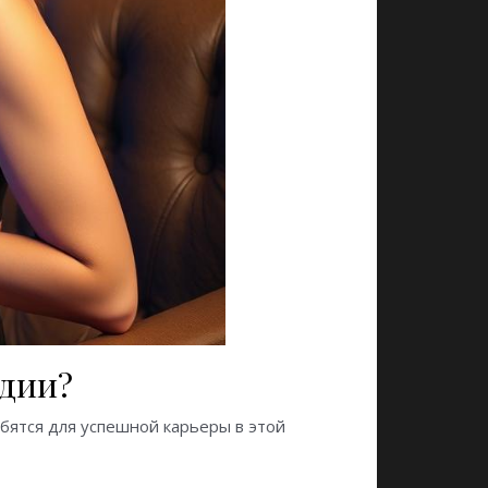
удии?
бятся для успешной карьеры в этой