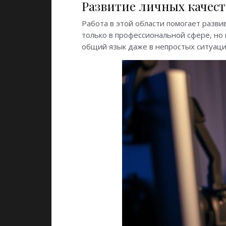
Развитие личных качест
Работа в этой области помогает разви
только в профессиональной сфере, но
общий язык даже в непростых ситуаци