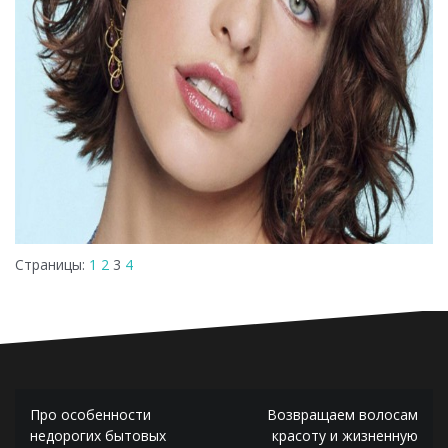
Страницы:
1
2
3
4
Навигация
Про особенности
Возвращаем волосам
по
недорогих бытовых
красоту и жизненную