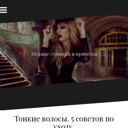
Перейти
к
содержимому
Модные стрижки и причёски
Тонкие волосы. 5 советов по
уходу.