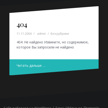
404
11.11.2004
admin
Без рубрики
404: Не найдено Извините, но содержимое,
которое Вы запросили не найдено
Читать дальше …
Сайт работает на WordPress
|
Тема:
Oblique
от Themeisle.