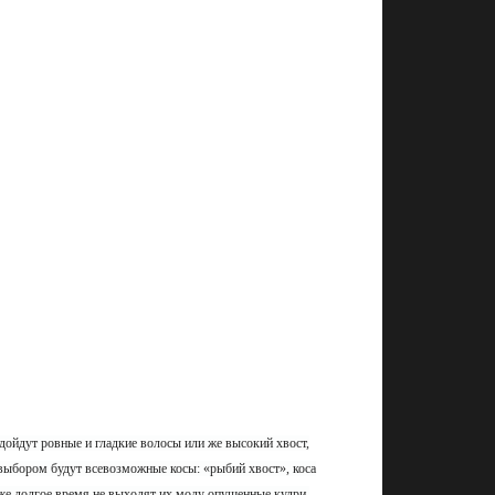
дойдут ровные и гладкие волосы или же высокий хвост,
выбором будут всевозможные косы: «рыбий хвост», коса
Уже долгое время не выходят их моду опущенные кудри.