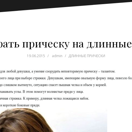
рать прическу на длинные
19.06.2015
admin
ДЛИННЫЕ ПРИЧЕСКИ
 для любой девушки, а умение соорудить неповторимую прическу – талантом.
воего лица при выборе стрижки.
Девушкам, имеющим овальную форму лица, повезло бо
о слишком вытянуто, ситуацию спасет пышная челка и объем у корней.
аживать углы. В этом помогут волнистые пряди у лица.
ичная стрижка. К примеру, длинная челка ложащаяся набок.
и короткие боковые пряди.