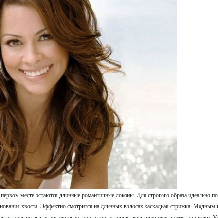
на первом месте остаются длинные романтичные локоны. Для строгого образа идеально по
снования хвоста. Эффектно смотрится на длинных волосах каскадная стрижка. Модным 
ривлекательно выглядят плетения, при которых кончик косы прячется внутрь прически. 