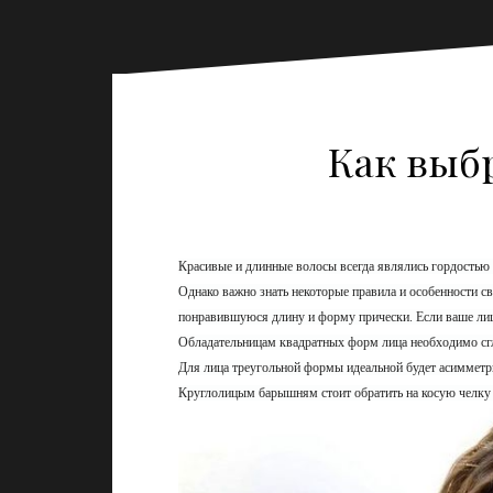
Как выб
Красивые и длинные волосы всегда являлись гордостью
Однако важно знать некоторые правила и особенности с
понравившуюся длину и форму прически. Если ваше лиц
Обладательницам квадратных форм лица необходимо сгл
Для лица треугольной формы идеальной будет асимметр
Круглолицым барышням стоит обратить на косую челку 