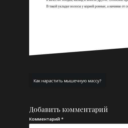
В такой укладке волосы у корней ровные, а начиная от 
Навигация
Как нарастить мышечную массу?
по
записям
Добавить комментарий
Комментарий
*