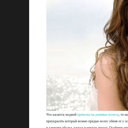
Что касается модной
прически на длинные волосы
, то 
приукрасить который можно прядью волос обвив ее у о
в качестве ободка, каскад и многое другое. Особенно п