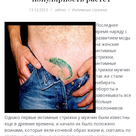
13.12.2013
admin
Интимные стрижки
Последнее
время наряду с
развитием моды
на женские
интимные
стрижки,
интимные
стрижки мужчин
так же стали
набирать
обороты и
завоевывать все
больше
поклонников.
Однако первые интимные стрижки у мужчин были известны
еще в древние времена, и начало их было положено
воинами, которые вели кочевой образ жизни и, скитаясь по