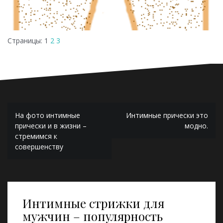
Страницы:
1
2
3
Навигация
На фото интимные
Интимные прически это
по
прически и в жизни –
модно.
стремимся к
записям
совершенству
Интимные стрижки для
мужчин – популярность