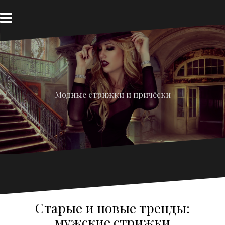
Перейти
к
содержимому
Модные стрижки и причёски
Старые и новые тренды:
мужские стрижки