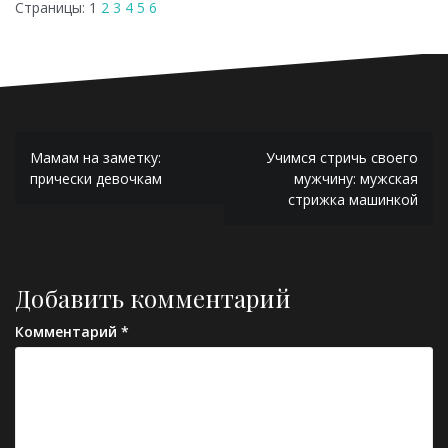
Страницы:
1
2
3
4
5
6
Навигация
Мамам на заметку:
Учимся стричь своего
по
прически девочкам
мужчину: мужская
стрижка машинкой
записям
Добавить комментарий
Комментарий
*