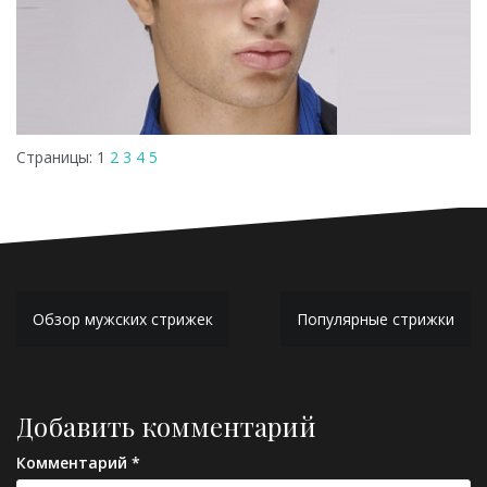
Страницы:
1
2
3
4
5
Навигация
Обзор мужских стрижек
Популярные стрижки
по
записям
Добавить комментарий
Комментарий
*