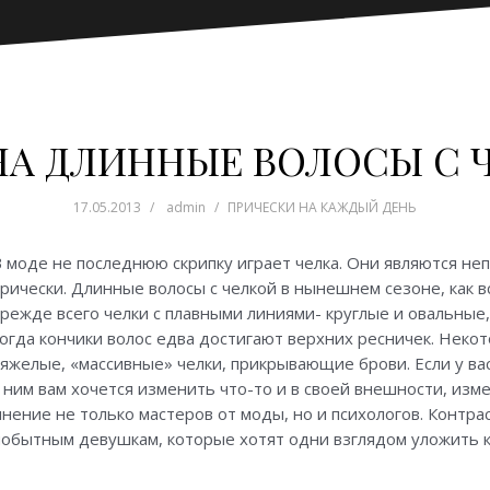
А ДЛИННЫЕ ВОЛОСЫ С Ч
17.05.2013
admin
ПРИЧЕСКИ НА КАЖДЫЙ ДЕНЬ
В моде не последнюю скрипку играет челка. Они являются н
рически. Длинные волосы с челкой в нынешнем сезоне, как в
режде всего челки с плавными линиями- круглые и овальные
когда кончики волос едва достигают верхних ресничек. Нек
яжелые, «массивные» челки, прикрывающие брови. Если у ва
 ним вам хочется изменить что-то и в своей внешности, изме
нение не только мастеров от моды, но и психологов. Контра
амобытным девушкам, которые хотят одни взглядом уложить к