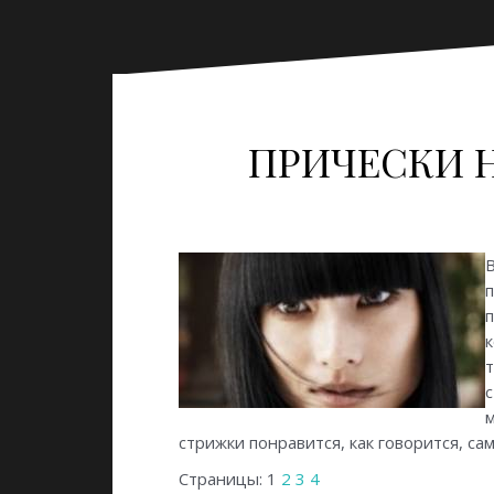
ПРИЧЕСКИ Н
п
п
т
с
м
стрижки понравится, как говорится, с
Страницы:
1
2
3
4