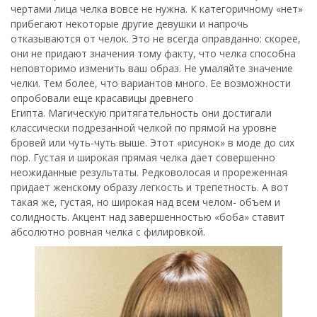
чертами лица челка вовсе не нужна. К категоричному «нет»
прибегают некоторые другие девушки и напрочь
отказываются от челок. Это не всегда оправданно: скорее,
они не придают значения тому факту, что челка способна
неповторимо изменить ваш образ. Не умаляйте значение
челки. Тем более, что вариантов много. Ее возможности
опробовали еще красавицы древнего
Египта. Магическую притягательность они достигали
классически подрезанной челкой по прямой на уровне
бровей или чуть-чуть выше. Этот «рисунок» в моде до сих
пор. Густая и широкая прямая челка дает совершенно
неожиданные результаты. Редковолосая и прореженная
придает женскому образу легкость и трепетность. А вот
такая же, густая, но широкая над всем челом- объем и
солидность. Акцент над завершенностью «боба» ставит
абсолютно ровная челка с филировкой.