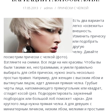
17.05.2013
admin
ПРИЧЁСКИ С ЧЁЛКОЙ
Есть два варианта
легко «освежить»
внешность.
Изменить прическу
или подобрать
другую
челку. Давайте
посмотрим прически с челкой (фото).
Взгляните на снимки. Все леди на них красивы.
Чтобы вы
были такими же, неотразимыми, и умели правильно
выбирать для себя прически, нужно знать несколько
простых правил. Например, для женщин с высоким лбом и
вытянутым лицом, идет длинная прямая челка. Грубые
черты лица, напоминающего прямоугольник или квадрат,
сгладит косой срез. Подкорректировать зауженный
подбородок или большой лоб поможет «арка». Для
круглого лица нужна прямая челка. А для девушек с
миниатюрным личиком, низким лбом, мелкими и простыми