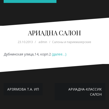
АРИАДНА САЛОН
23.10.2013
admin
Салоны и парикмахерские
Дубнинская улица,14, корп.2
(далее…)
Навигация
АРЗЯМОВА Т.А. ИП
АРИАДНА-КЛАССИК
по
САЛОН
записям