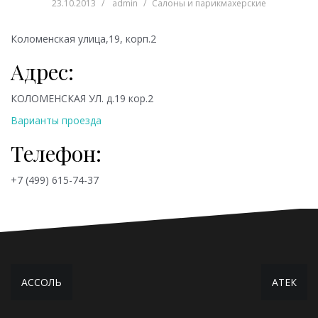
23.10.2013
admin
Салоны и парикмахерские
Коломенская улица,19, корп.2
Адрес:
КОЛОМЕНСКАЯ УЛ. д.19 кор.2
Варианты проезда
Телефон:
+7 (499) 615-74-37
Навигация
АССОЛЬ
АТЕК
по