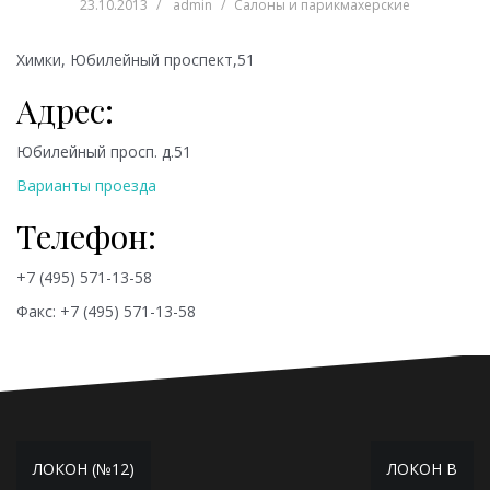
23.10.2013
admin
Салоны и парикмахерские
Химки, Юбилейный проспект,51
Адрес:
Юбилейный просп. д.51
Варианты проезда
Телефон:
+7 (495) 571-13-58
Факс: +7 (495) 571-13-58
Навигация
ЛОКОН (№12)
ЛОКОН В