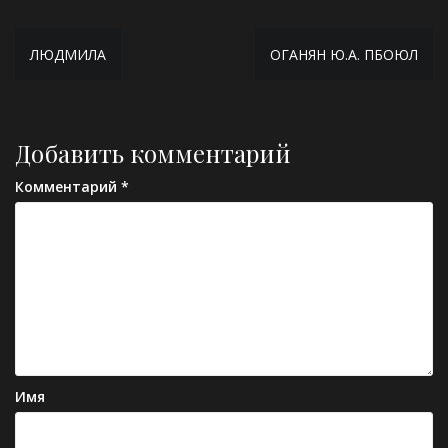
Навигация
ЛЮДМИЛА
ОГАНЯН Ю.А. ПБОЮЛ
по
записям
Добавить комментарий
Комментарий
*
Имя