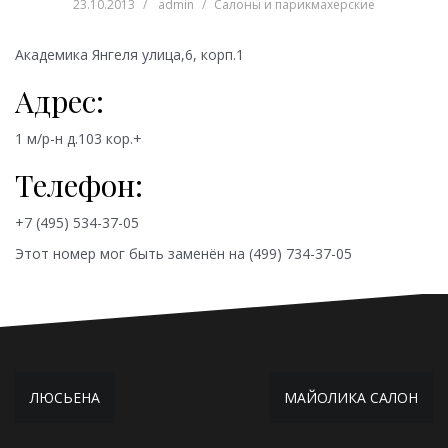
23.10.2013
admin
Салоны и парикмахерские
Академика Янгеля улица,6, корп.1
Адрес:
1 м/р-н д.103 кор.+
Телефон:
+7 (495) 534-37-05
Этот номер мог быть заменён на
(499) 734-37-05
Навигация
ЛЮСЬЕНА
МАЙОЛИКА САЛОН
по