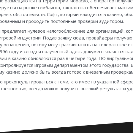
но размещаются на территории Кюрасао, а оператор получает
руется на рынке гемблинга, так как она обеспечивает макс
орных обстоятельств. Софт, который находится в казино, об
рованным и проходить постоянные проверки аудитором.
 предлагает нулевое налогообложение для организаций, ко
игровой индустрии. Подав заявку сюда, провайдеры получа
му оснащению, потому могут рассчитывать на толерантное 
1996 году и сегодня полученный здесь документ является на
ии в казино обновляются раз в четыре года. ПО виртуальн
 контролируется игровым департаментом этого государства. 
му казино должно быть всегда готово к внезапным проверкам
но проконсультироваться с теми, кто имеет в указанной сфе
ственностью, всегда можно получить высокий результат и уд