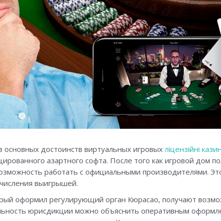
з основных достоинств виртуальных игровых
ліцензійні кази
ированного азартного софта. После того как игровой дом 
 возможность работать с официальными производителями. Эт
ачисления выигрышей.
рый оформил регулирующий орган Кюрасао, получают возмож
ьность юрисдикции можно объяснить оперативным оформлен