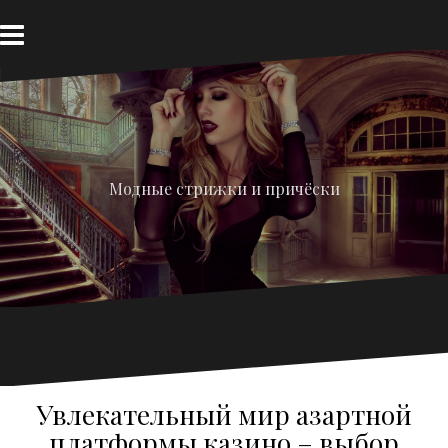
Перейти
к
содержимому
Модные стрижки и причёски
Увлекательный мир азартной
платформы казино – выбор