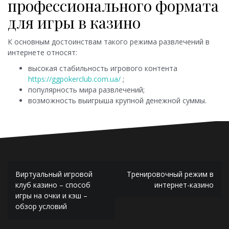
профессионального формата
для игры в казино
К основным достоинствам такого режима развлечений в
интернете относят:
высокая стабильность игрового контента
https://ggpokerclub.com.ua/
;
популярность мира развлечений;
возможность выигрыша крупной денежной суммы.
Навигация
Виртуальный игровой
Тренировочный режим в
по
клуб казино – способ
интернет-казино
игры на очки и кэш –
записям
обзор условий