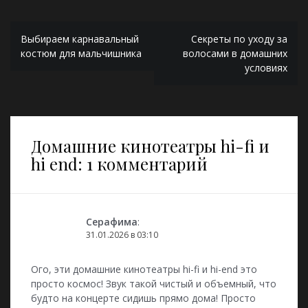
Навигация
Выбираем карнавальный
Секреты по уходу за
по
костюм для мальчишника
волосами в домашних
условиях
записям
Домашние кинотеатры hi-fi и
hi end
: 1 комментарий
Серафима
:
31.01.2026 в 03:10
Ого, эти домашние кинотеатры hi-fi и hi-end это
просто космос! Звук такой чистый и объемный, что
будто на концерте сидишь прямо дома! Просто