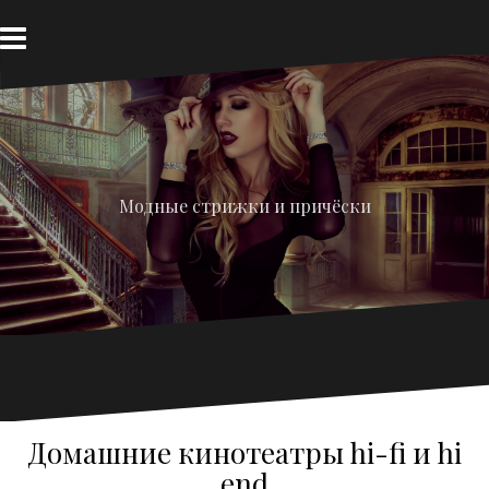
Перейти
к
содержимому
Модные стрижки и причёски
Домашние кинотеатры hi-fi и hi
end