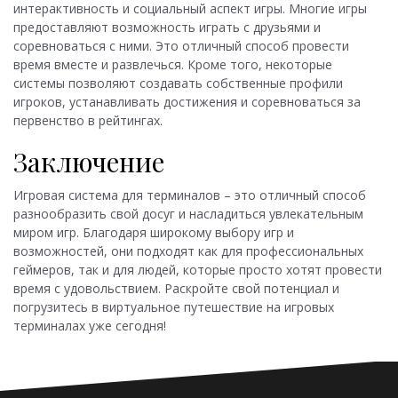
интерактивность и социальный аспект игры. Многие игры
предоставляют возможность играть с друзьями и
соревноваться с ними. Это отличный способ провести
время вместе и развлечься. Кроме того, некоторые
системы позволяют создавать собственные профили
игроков, устанавливать достижения и соревноваться за
первенство в рейтингах.
Заключение
Игровая система для терминалов – это отличный способ
разнообразить свой досуг и насладиться увлекательным
миром игр. Благодаря широкому выбору игр и
возможностей, они подходят как для профессиональных
геймеров, так и для людей, которые просто хотят провести
время с удовольствием. Раскройте свой потенциал и
погрузитесь в виртуальное путешествие на игровых
терминалах уже сегодня!