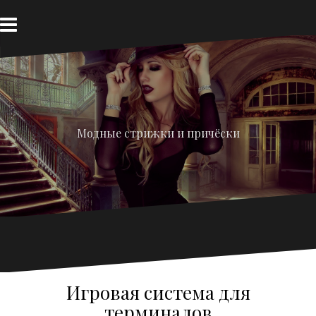
Перейти
к
содержимому
Модные стрижки и причёски
Игровая система для
терминалов