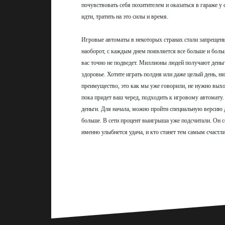
почувствовать себя похитителем и оказаться в гараже у 
идти, тратить на это силы и время.
Игровые автоматы в некоторых странах стали запрещены
наоборот, с каждым днем появляется все больше и боль
вас точно не подведет. Миллионы людей получают деньг
здоровье. Хотите играть полдня или даже целый день, ни
преимущество, это как мы уже говорили, не нужно выхо
пока придет ваш черед, подходить к игровому автомату.
деньги. Для начала, можно пройти специальную версию дл
больше. В сети процент выигрыша уже подсчитали. Он сос
именно улыбнется удача, и кто станет тем самым счастл