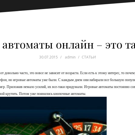
автоматы онлайн – это т
30.07.2015
admin
СТАТЬИ
т довольно часто, это вовсе не зависит от возраста. Если есть к этому интерес, то поче
ефон, но игровые автоматы уже были. С каждым днем они набирали все большую популя
игр. Приложив немало усилий, их все-таки придумали. Игровые автоматы постоянно со
лой крутить. Потом уже появились кнопочные автоматы.