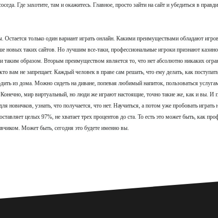
соседа. Где захотите, там и окажитесь. Главное, просто зайти на сайт и убедиться в прав
. Остается только один вариант играть онлайн. Какими преимуществами обладают игро
ше новых таких сайтов. Но лучшим все-таки, профессиональные игроки признают казино
и таким образом. Вторым преимуществом является то, что нет абсолютно никаких ограни
кто вам не запрещает. Каждый человек в праве сам решать, что ему делать, как поступать
дить из дома. Можно сидеть на диване, попевая любимый напиток, пользоваться услугам
 Конечно, мир виртуальный, но люди же играют настоящие, точно такие же, как и вы. И 
я новичков, узнать, что получается, что нет. Научиться, а потом уже пробовать играть н
тавляет целых 97%, не хватает трех процентов до ста. То есть это может быть, как проф
ивчиком. Может быть, сегодня это будете именно вы.