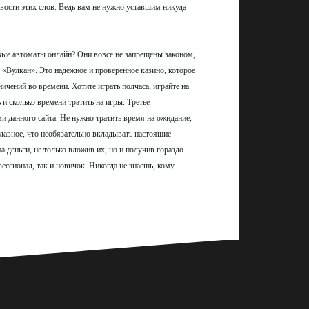
дивости этих слов. Ведь вам не нужно уставшим никуда
вые автоматы онлайн? Они вовсе не запрещены законом,
 «Вулкан». Это надежное и проверенное казино, которое
чений во времени. Хотите играть полчаса, играйте на
 и сколько времени тратить на игры. Третье
и данного сайта. Не нужно тратить время на ожидание,
главное, что необязательно вкладывать настоящие
а деньги, не только вложив их, но и получив гораздо
ессионал, так и новичок. Никогда не знаешь, кому