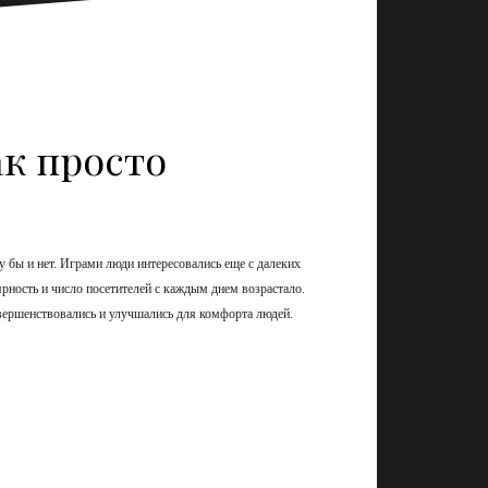
ак просто
му бы и нет. Играми люди интересовались еще с далеких
рность и число посетителей с каждым днем возрастало.
вершенствовались и улучшались для комфорта людей.