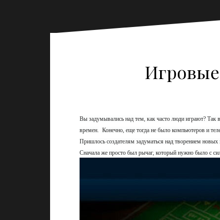
Игровые 
Вы задумывались над тем, как часто люди играют? Так во
времен.
Конечно, еще тогда не было компьютеров и тел
Пришлось создателям задуматься над творением новых 
Сначала же просто был рычаг, который нужно было с си