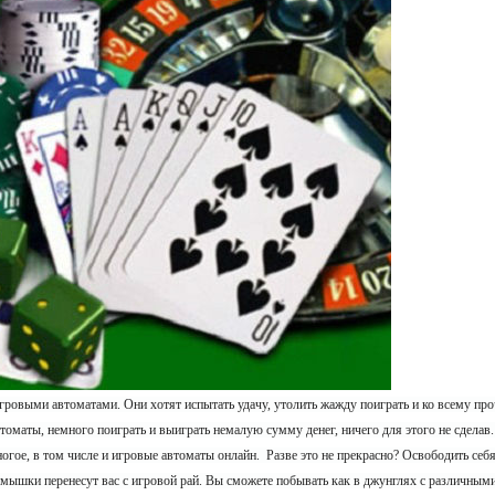
ровыми автоматами. Они хотят испытать удачу, утолить жажду поиграть и ко всему проч
втоматы, немного поиграть и выиграть немалую сумму денег, ничего для этого не сделав
ногое, в том числе и игровые автоматы онлайн. Разве это не прекрасно? Освободить себя
 мышки перенесут вас с игровой рай. Вы сможете побывать как в джунглях с различны