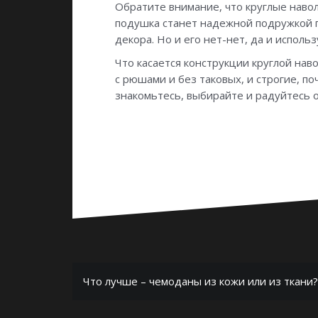
Обратите внимание, что круглые навол
подушка станет надежной подружкой по
декора. Но и его нет-нет, да и испол
Что касается конструкции круглой нав
с рюшами и без таковых, и строгие, п
знакомьтесь, выбирайте и радуйтесь 
Навигация
Что лучше – чемоданы из кожи или из ткани?
по