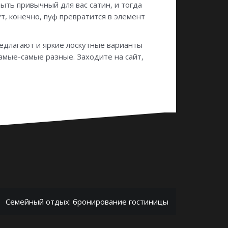
ыть привычный для вас сатин, и тогда
т, конечно, пуф превратится в элемент
редлагают и яркие лоскутные варианты
амые-самые разные. Заходите на сайт,
Семейный отдых: бронирование гостиницы