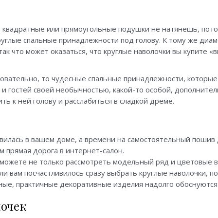
а квадратные или прямоугольные подушки не натянешь, потом
руглые спальные принадлежности под голову. К тому же диам
ак что может оказаться, что круглые наволочки вы купите «в
довательно, то чудесные спальные принадлежности, которые
и гостей своей необычностью, какой-то особой, дополнитель
ть к ней голову и расслабиться в сладкой дреме.
явилась в вашем доме, а времени на самостоятельный пошив
м прямая дорога в интернет-салон.
сможете не только рассмотреть модельный ряд и цветовые в
оли вам посчастливилось сразу выбрать круглые наволочки, 
нные, практичные декоративные изделия надолго обоснуются
лочек