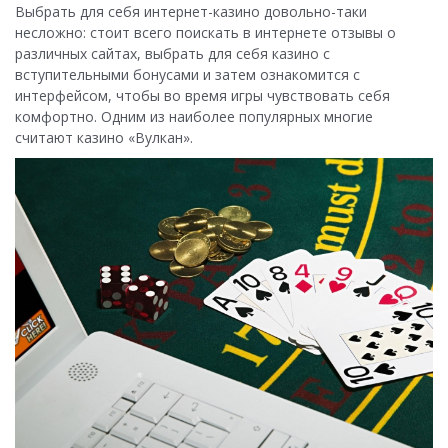
Выбрать для себя интернет-казино довольно-таки
несложно: стоит всего поискать в интернете отзывы о
различных сайтах, выбрать для себя казино с
вступительными бонусами и затем ознакомится с
интерфейсом, чтобы во время игры чувствовать себя
комфортно. Одним из наиболее популярных многие
считают казино «Вулкан».