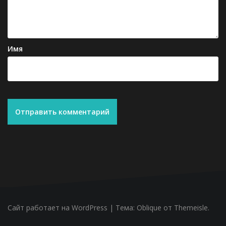
Имя
Сайт работает на WordPress
|
Тема:
Oblique
от Themeisle.