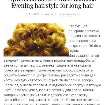
Evening hairstyle for long hair
01.11.2013
admin
Видео причёски
Следующая
вечерняя прическа
на длинные волосы
очень похожа на
ретро стиль 50-60-х
годов.
Для создания этой
вечерней прически на длинные волосы нам понадобятся
две сеточки для волос, резинка, шпильки и невидимки.
Волосы в вечерней прическе нужно хорошо расчесать,
собрать в хвост по центру головы, разделить его на две
части, каждую из которых накрутить на плойку. Теперь
берем одну часть хвоста и накидываем ее сверху на вторую
часть, а потом укладываем в сеточку для волос. Кончик
заворачиваем в завиток и надеваем сверху сеточку.
Верхний хвост поднимаем наверх, чтобы он нам не мешал.
Берем нижнюю часть волос, сворачиваем кончик и колечко