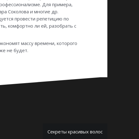
профессионализме. Для примера,
ра Соколова и многие др.
дуется провести репетицию по
ть, комфортно ли ей, разобрать с
кономят массу времени, которого
же не будет.
Секреты красивых волос