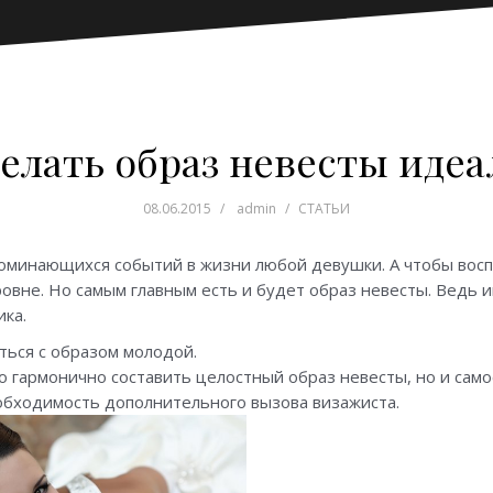
делать образ невесты иде
08.06.2015
admin
СТАТЬИ
поминающихся событий в жизни любой девушки. А чтобы вос
овне. Но самым главным есть и будет образ невесты. Ведь 
ика.
ься с образом молодой.
о гармонично составить целостный образ невесты, но и самос
еобходимость дополнительного вызова визажиста.