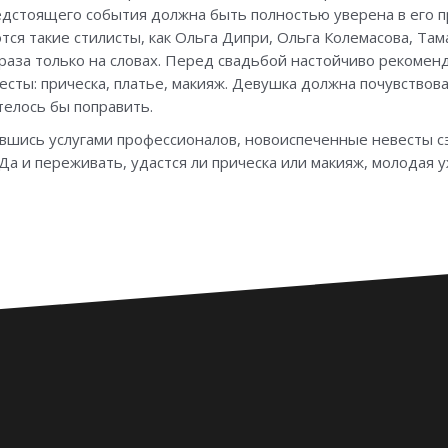
редстоящего события должна быть полностью уверена в его 
я такие стилисты, как Ольга Дипри, Ольга Колемасова, Тама
аза только на словах. Перед свадьбой настойчиво рекомен
сты: прическа, платье, макияж. Девушка должна почувствова
телось бы поправить.
шись услугами профессионалов, новоиспеченные невесты сэ
 Да и переживать, удастся ли прическа или макияж, молодая у