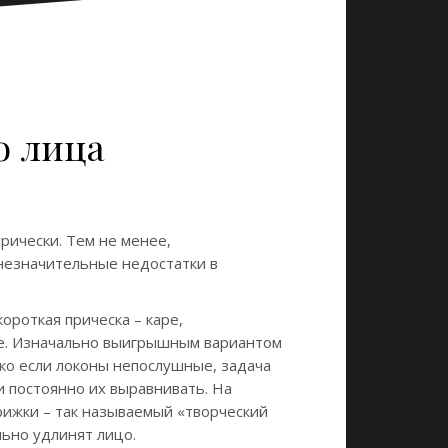
о лица
рически. Тем не менее,
незначительные недостатки в
ороткая прическа – каре,
е. Изначально выигрышным вариантом
ако если локоны непослушные, задача
 постоянно их выравнивать. На
рижки – так называемый «творческий
ьно удлинят лицо.