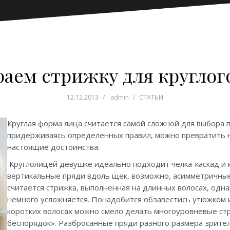
аем стрижку для круглог
12.12.2013
admin
СТАТЬИ
Круглая форма лица считается самой сложной для выбора п
придерживаясь определенных правил, можно превратить 
настоящие достоинства.
Круглолицей девушке идеально подходит челка-каскад и к
вертикальные пряди вдоль щек, возможно, асимметричны
считается стрижка, выполненная на длинных волосах, одн
немного усложняется. Понадобится обзавестись утюжком и
коротких волосах можно смело делать многоуровневые ст
беспорядок». Разбросанные пряди разного размера зрител