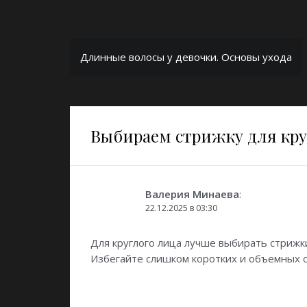
Навигация
Длинные волосы у девочки. Основы ухода
по
записям
Выбираем стрижку для кру
Валерия Минаева
:
22.12.2025 в 03:30
Для круглого лица лучше выбирать стрижк
Избегайте слишком коротких и объемных с