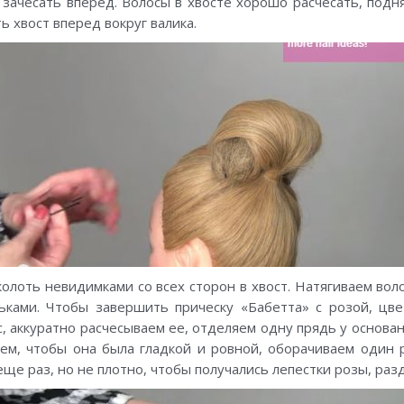
зачесать вперед. Волосы в хвосте хорошо расчесать, подн
ь хвост вперед вокруг валика.
олоть невидимками со всех сторон в хвост. Натягиваем воло
ьками. Чтобы завершить прическу «Бабетта» с розой, цве
, аккуратно расчесываем ее, отделяем одну прядь у основан
аем, чтобы она была гладкой и ровной, оборачиваем один р
ще раз, но не плотно, чтобы получались лепестки розы, ра