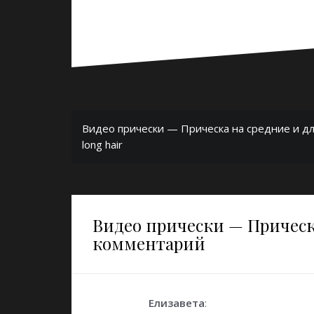
Навигация
Видео прически — Прическа на средние и дли
по
long hair
записям
Видео прически — Прическа 
комментарий
Елизавета
: