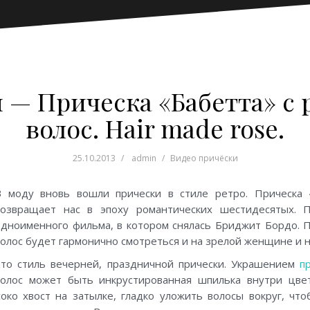
 — Прическа «Бабетта» с р
волос. Hair made rose.
25.10.2013
admin
Видео причёски
В моду вновь вошли прически в стиле ретро. Прическа 
возвращает нас в эпоху романтических шестидесятых. П
одноименного фильма, в котором снялась Бриджит Бордо. П
волос будет гармонично смотреться и на зрелой женщине и 
Это стиль вечерней, праздничной прически. Украшением
п
волос может быть инкрустированная шпилька внутри цвет
око хвост на затылке, гладко уложить волосы вокруг, что