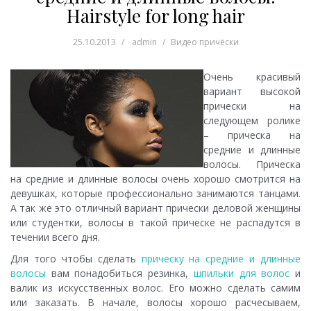
Hairstyle for long hair
25.10.2013
admin
Видео причёски
Очень красивый
вариант высокой
прически на
следующем ролике
– прическа на
средние и длинные
волосы. Прическа
на средние и длинные волосы очень хорошо смотрится на
девушках, которые профессионально занимаются танцами.
А так же это отличный вариант прически деловой женщины
или студентки, волосы в такой прическе не распадутся в
течении всего дня.
Для того чтобы сделать
прическу на средние и длинные
волосы
вам понадобиться резинка,
шпильки для волос
и
валик из искусственных волос. Его можно сделать самим
или заказать. В начале, волосы хорошо расчесываем,